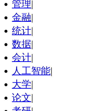
管理
|
金融
|
统计
|
数据
|
会计
|
人工智能
|
大学
|
论文
|
考研
|