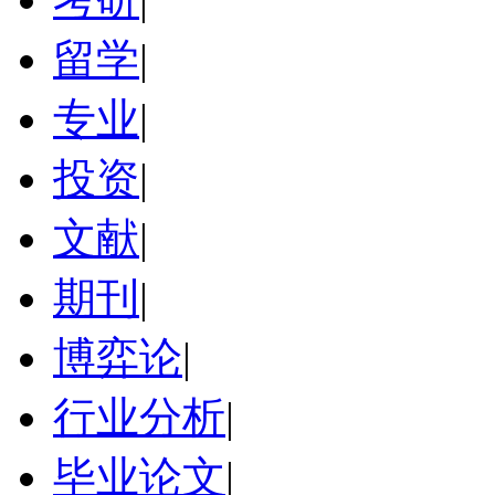
留学
|
专业
|
投资
|
文献
|
期刊
|
博弈论
|
行业分析
|
毕业论文
|