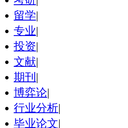
留学
|
专业
|
投资
|
文献
|
期刊
|
博弈论
|
行业分析
|
毕业论文
|