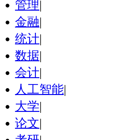
管理
|
金融
|
统计
|
数据
|
会计
|
人工智能
|
大学
|
论文
|
考研
|