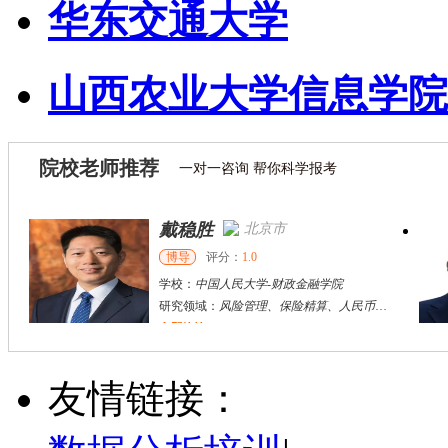
华东交通大学
山西农业大学信息学院
院校老师推荐
一对一咨询 帮你科学报考
戴稳胜
张千帆
北京市
哈尔滨市
博导
博导
评分：
评分：
1.0
5.0
学校：
学校：
中国人民大学
哈尔滨工业大学
-
财政金融学院
-
电气工程及自动化学院
研究领域：
研究领域：
风险管理、保险精算、人民币国际化
电气工程，新能源汽车驱动和充电
立即咨询
立即咨询
陈传红
武汉市
硕导
评分：
5.0
友情链接：
学校：
中南民族大学
-
管理学院
研究领域：
数字经济与消费行为，共享经济与协同消费，创新与采纳行为
立即咨询