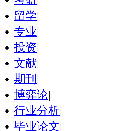
留学
|
专业
|
投资
|
文献
|
期刊
|
博弈论
|
行业分析
|
毕业论文
|