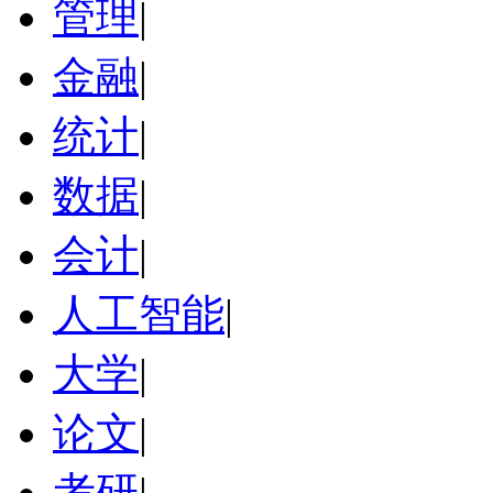
管理
|
金融
|
统计
|
数据
|
会计
|
人工智能
|
大学
|
论文
|
考研
|