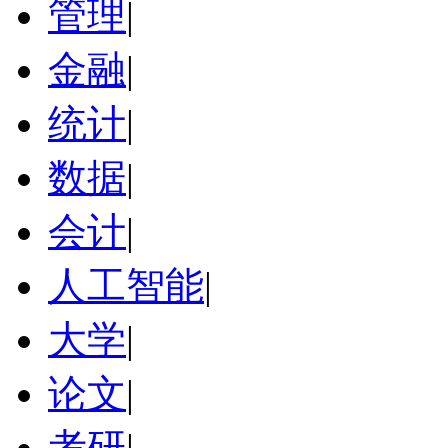
管理
|
金融
|
统计
|
数据
|
会计
|
人工智能
|
大学
|
论文
|
考研
|