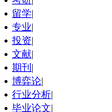
留学
|
专业
|
投资
|
文献
|
期刊
|
博弈论
|
行业分析
|
毕业论文
|