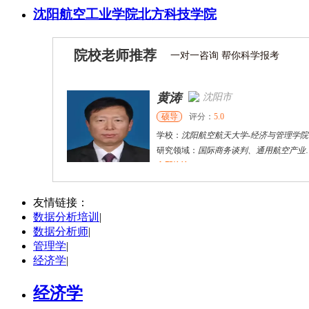
沈阳航空工业学院北方科技学院
院校老师推荐
一对一咨询 帮你科学报考
黄涛
沈阳市
硕导
评分：
5.0
学校：
沈阳航空航天大学
-
经济与管理学院
研究领域：
国际商务谈判、通用航空产业发展
立即咨询
唐建强
西安
硕导
评分：
5.0
友情链接：
数据分析培训
|
学校：
西安工业大学
-
经济与管理学院
数据分析师
|
研究领域：
国际贸易、产业经济
管理学
|
立即咨询
经济学
|
经济学