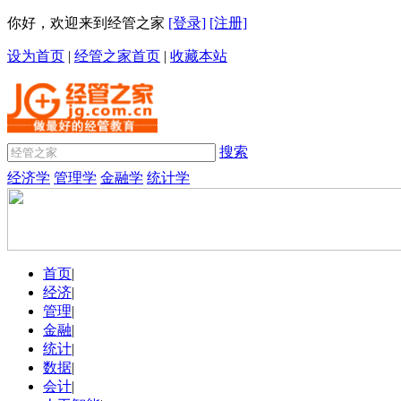
你好，欢迎来到经管之家
[登录]
[注册]
设为首页
|
经管之家首页
|
收藏本站
搜索
经济学
管理学
金融学
统计学
首页
|
经济
|
管理
|
金融
|
统计
|
数据
|
会计
|