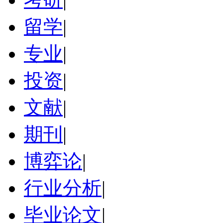
留学
|
专业
|
投资
|
文献
|
期刊
|
博弈论
|
行业分析
|
毕业论文
|