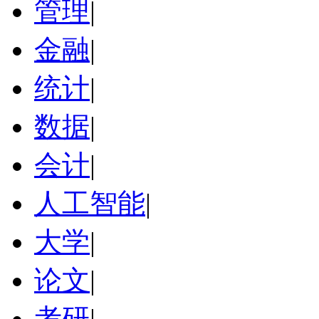
管理
|
金融
|
统计
|
数据
|
会计
|
人工智能
|
大学
|
论文
|
考研
|