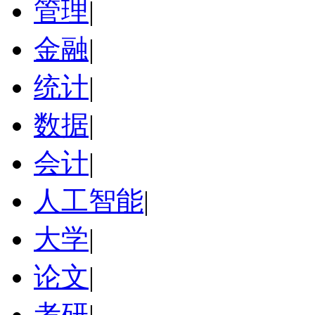
管理
|
金融
|
统计
|
数据
|
会计
|
人工智能
|
大学
|
论文
|
考研
|