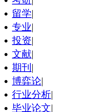
留学
|
专业
|
投资
|
文献
|
期刊
|
博弈论
|
行业分析
|
毕业论文
|