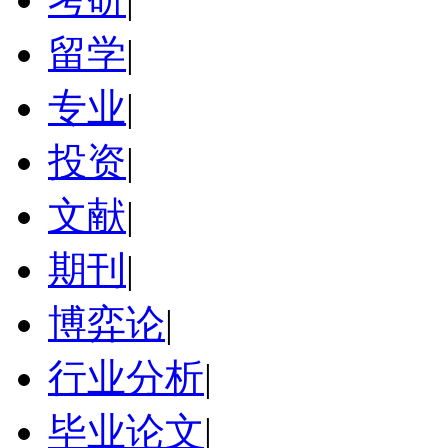
留学
|
专业
|
投资
|
文献
|
期刊
|
博弈论
|
行业分析
|
毕业论文
|