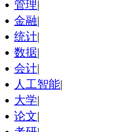
管理
|
金融
|
统计
|
数据
|
会计
|
人工智能
|
大学
|
论文
|
考研
|