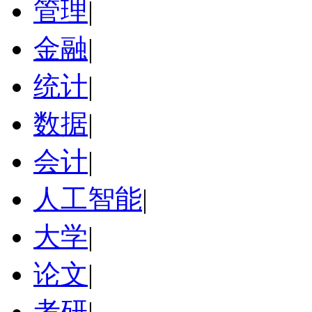
管理
|
金融
|
统计
|
数据
|
会计
|
人工智能
|
大学
|
论文
|
考研
|