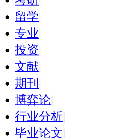
留学
|
专业
|
投资
|
文献
|
期刊
|
博弈论
|
行业分析
|
毕业论文
|