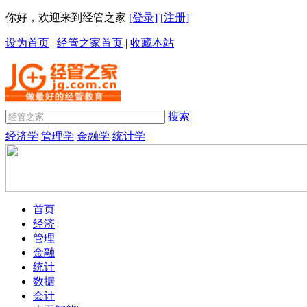
你好，欢迎来到经管之家
[登录]
[注册]
设为首页
|
经管之家首页
|
收藏本站
搜索
经济学
管理学
金融学
统计学
首页
|
经济
|
管理
|
金融
|
统计
|
数据
|
会计
|