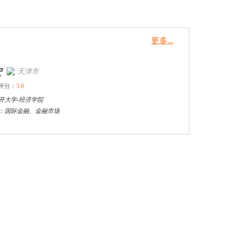
更多...
陈传红
武汉市
硕导
评分：
5.0
学校：
中南民族大学
-
管理学院
研究领域：
数字经济与消费行为，共享经济与协同消费，创新与采纳行为
立即咨询
戴稳胜
北京市
博导
评分：
1.0
学校：
中国人民大学
-
财政金融学院
研究领域：
风险管理、保险精算、人民币国际化
立即咨询