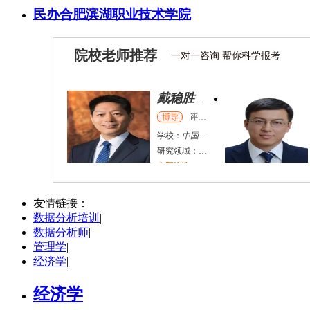
民办合肥滨湖职业技术学院
院校老师推荐
一对一咨询 帮你科学报考
张千帆
哈尔滨市
博导
评分：
5.0
学校：
哈尔滨工业大学
-
电气工程及自动化学院
研究领域：
电气工程，新能源汽车驱动和充电
立即咨询
何斌锋
苏州市
其他
评分：
5.0
友情链接：
数据分析培训
|
学校：
南京大学
-
终身教育学院
数据分析师
|
研究领域：
技术经济学、文化经济学
管理学
|
立即咨询
经济学
|
经济学