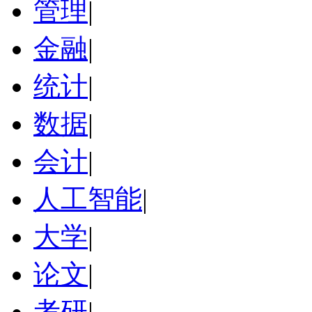
管理
|
金融
|
统计
|
数据
|
会计
|
人工智能
|
大学
|
论文
|
考研
|