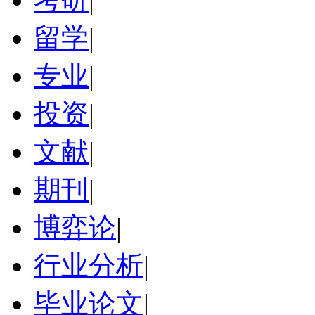
留学
|
专业
|
投资
|
文献
|
期刊
|
博弈论
|
行业分析
|
毕业论文
|