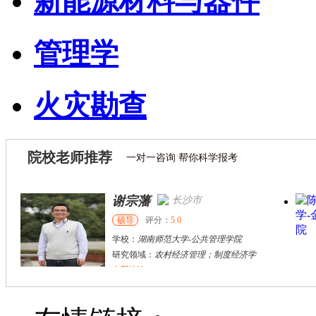
新能源材料与器件
管理学
火灾勘查
院校老师推荐
一对一咨询 帮你科学报考
谢宗藩
长沙市
硕导
评分：
5.0
学校：
湖南师范大学
-
公共管理学院
研究领域：
农村经济管理；制度经济学
立即咨询
杨刚
长沙市
硕导
评分：
5.0