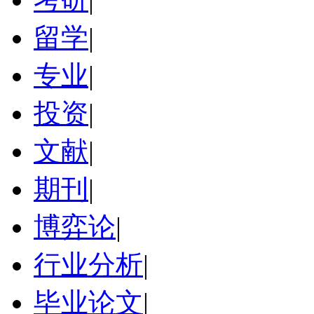
留学
|
专业
|
投资
|
文献
|
期刊
|
博弈论
|
行业分析
|
毕业论文
|