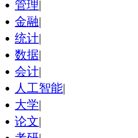
管理
|
金融
|
统计
|
数据
|
会计
|
人工智能
|
大学
|
论文
|
考研
|