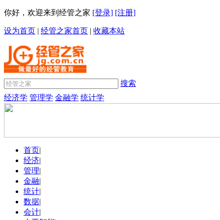
你好，欢迎来到经管之家
[登录]
[注册]
设为首页
|
经管之家首页
|
收藏本站
搜索
经济学
管理学
金融学
统计学
首页
|
经济
|
管理
|
金融
|
统计
|
数据
|
会计
|