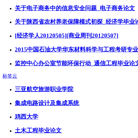
关于电子商务中的信息安全问题_电子商务论文
关于陕西省农村养老保障模式初探_经济学毕业
[经济学人20120505][商业周刊20120507]
2015中国石油大学华东材料科学与工程考研专
监控中心办公室节能环保行动_通信工程毕业论
标签云
三亚航空旅游职业学院
集成电路设计及集成系统
鸡西大学
土木工程毕业论文