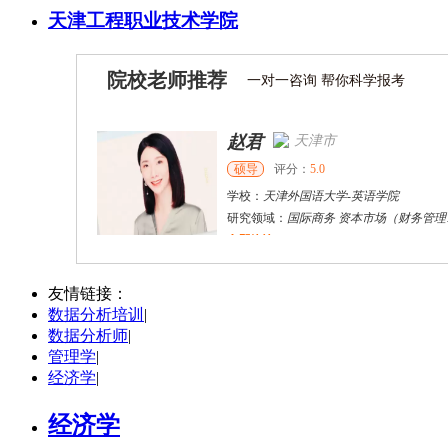
天津工程职业技术学院
院校老师推荐
一对一咨询 帮你科学报考
赵君
天津市
硕导
评分：
5.0
学校：
天津外国语大学
-
英语学院
研究领域：
国际商务 资本市场（财务管理）区域经济
立即咨询
陈希东
宜昌市
其他
评分：
5.0
友情链接：
数据分析培训
|
学校：
三峡大学
-
外国语学院
数据分析师
|
研究领域：
批评话语分析、学术英语写作与教学、跨文化交际
管理学
|
立即咨询
经济学
|
经济学