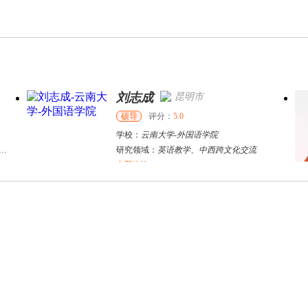
刘志成
昆明市
硕导
评分：
5.0
学校：
云南大学
-
外国语学院
研究领域：
英语教学、中西跨文化交流
立即咨询
范晨晨
哈尔滨市
其他
评分：
5.0
学校：
哈尔滨广厦学院
-
通识教育学院
研究领域：
考研英语
立即咨询