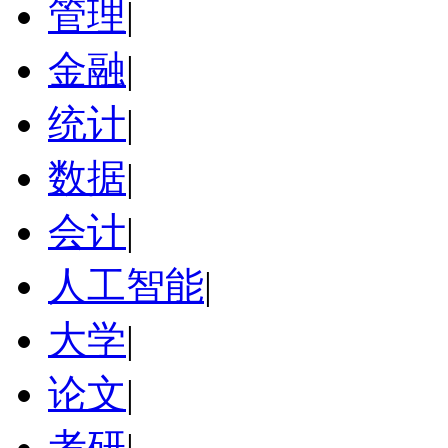
管理
|
金融
|
统计
|
数据
|
会计
|
人工智能
|
大学
|
论文
|
考研
|