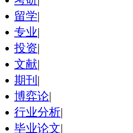
留学
|
专业
|
投资
|
文献
|
期刊
|
博弈论
|
行业分析
|
毕业论文
|