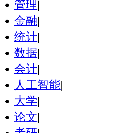
管理
|
金融
|
统计
|
数据
|
会计
|
人工智能
|
大学
|
论文
|
考研
|