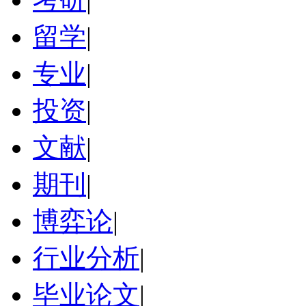
留学
|
专业
|
投资
|
文献
|
期刊
|
博弈论
|
行业分析
|
毕业论文
|