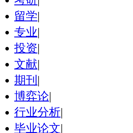
留学
|
专业
|
投资
|
文献
|
期刊
|
博弈论
|
行业分析
|
毕业论文
|