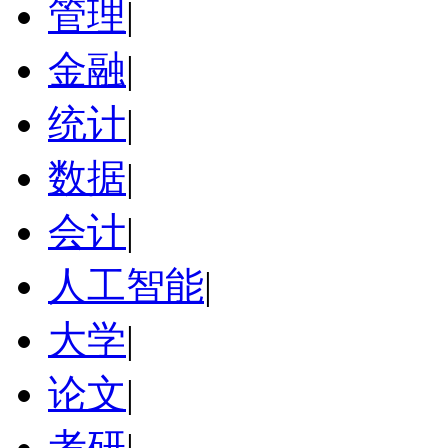
管理
|
金融
|
统计
|
数据
|
会计
|
人工智能
|
大学
|
论文
|
考研
|