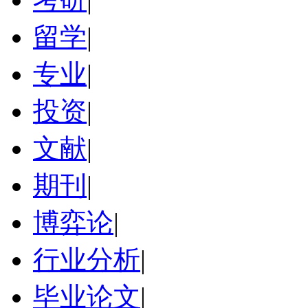
留学
|
专业
|
投资
|
文献
|
期刊
|
博弈论
|
行业分析
|
毕业论文
|