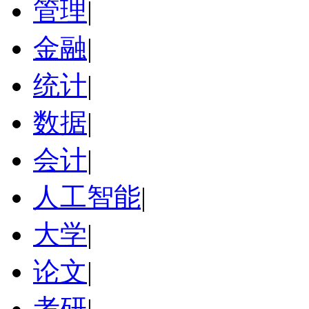
管理
|
金融
|
统计
|
数据
|
会计
|
人工智能
|
大学
|
论文
|
考研
|