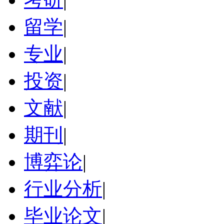
留学
|
专业
|
投资
|
文献
|
期刊
|
博弈论
|
行业分析
|
毕业论文
|