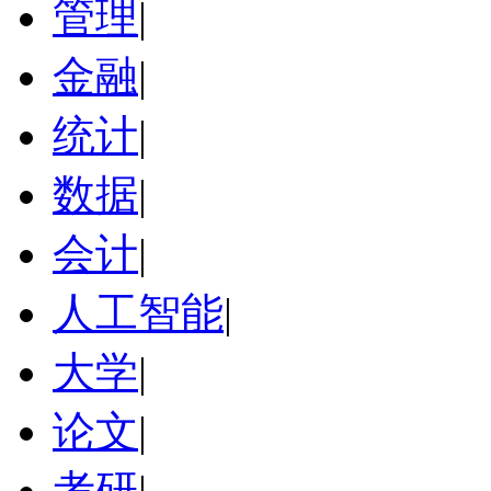
管理
|
金融
|
统计
|
数据
|
会计
|
人工智能
|
大学
|
论文
|
考研
|