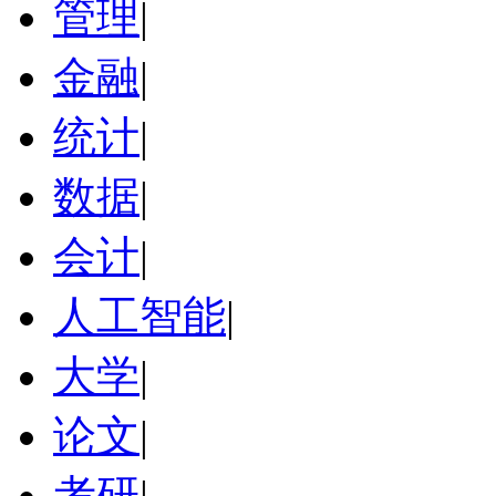
管理
|
金融
|
统计
|
数据
|
会计
|
人工智能
|
大学
|
论文
|
考研
|