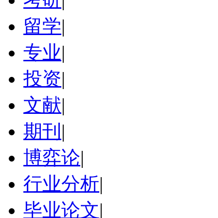
留学
|
专业
|
投资
|
文献
|
期刊
|
博弈论
|
行业分析
|
毕业论文
|