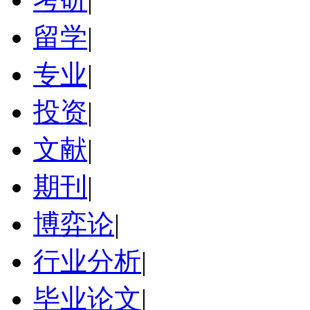
留学
|
专业
|
投资
|
文献
|
期刊
|
博弈论
|
行业分析
|
毕业论文
|