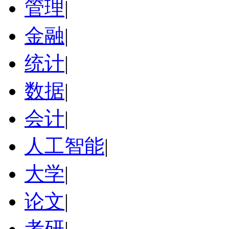
管理
|
金融
|
统计
|
数据
|
会计
|
人工智能
|
大学
|
论文
|
考研
|