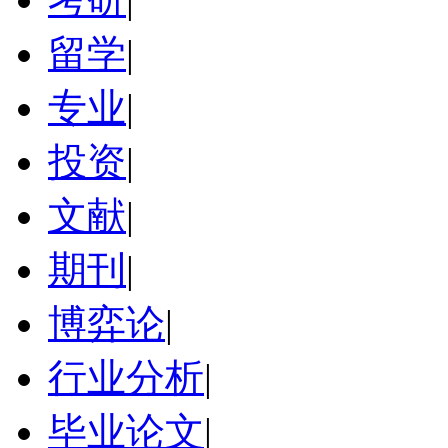
留学
|
专业
|
投资
|
文献
|
期刊
|
博弈论
|
行业分析
|
毕业论文
|