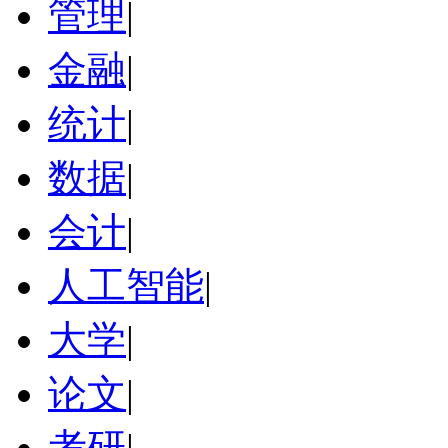
管理
|
金融
|
统计
|
数据
|
会计
|
人工智能
|
大学
|
论文
|
考研
|