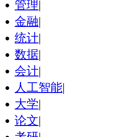
管理
|
金融
|
统计
|
数据
|
会计
|
人工智能
|
大学
|
论文
|
考研
|