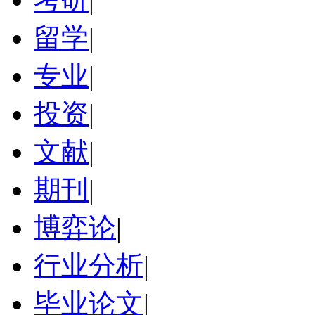
留学
|
专业
|
投资
|
文献
|
期刊
|
博弈论
|
行业分析
|
毕业论文
|