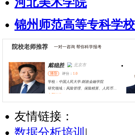
河北美术学院
锦州师范高等专科学校
院校老师推荐
一对一咨询 帮你科学报考
戴稳胜
北京市
博导
评分：
1.0
学校：
中国人民大学
-
财政金融学院
研究领域：
风险管理、保险精算、人民币国际化
立即咨询
陈传红
武汉市
硕导
评分：
5.0
友情链接：
学校：
中南民族大学
-
管理学院
研究领域：
数字经济与消费行为，共享经济与协同消费，创新与采纳行为
数据分析培训
|
立即咨询