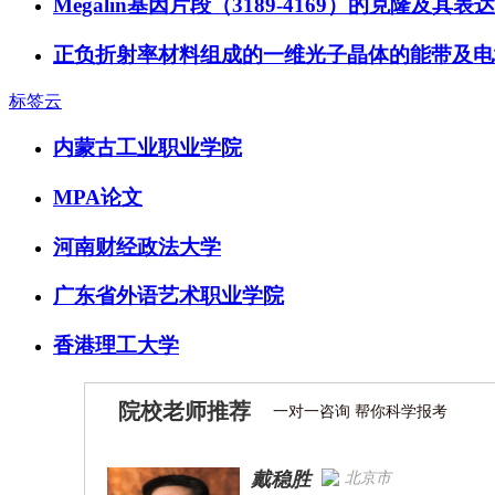
Megalin基因片段（3189-4169）的克隆及其
正负折射率材料组成的一维光子晶体的能带及电
标签云
内蒙古工业职业学院
MPA论文
河南财经政法大学
广东省外语艺术职业学院
香港理工大学
院校老师推荐
一对一咨询 帮你科学报考
戴稳胜
北京市