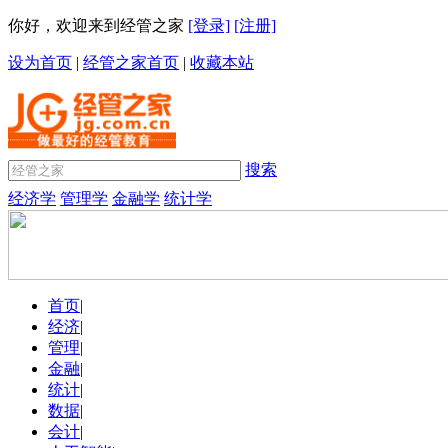
你好，欢迎来到经管之家
[登录]
[注册]
设为首页
|
经管之家首页
|
收藏本站
搜索
经济学
管理学
金融学
统计学
首页
|
经济
|
管理
|
金融
|
统计
|
数据
|
会计
|