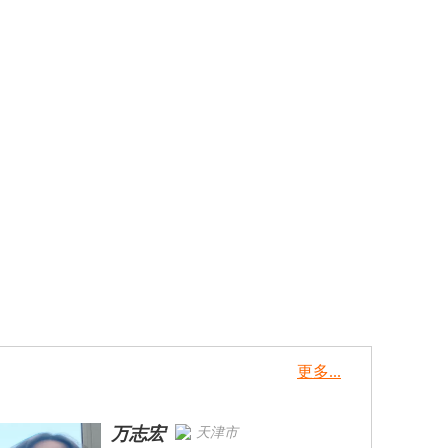
更多...
万志宏
天津市