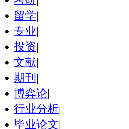
留学
|
专业
|
投资
|
文献
|
期刊
|
博弈论
|
行业分析
|
毕业论文
|