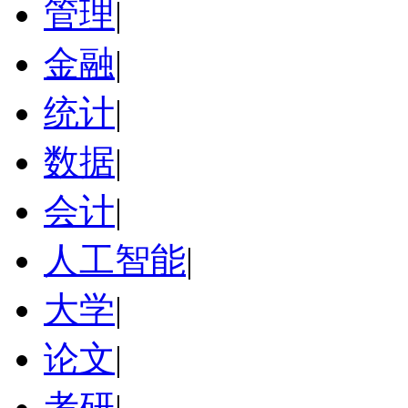
管理
|
金融
|
统计
|
数据
|
会计
|
人工智能
|
大学
|
论文
|
考研
|