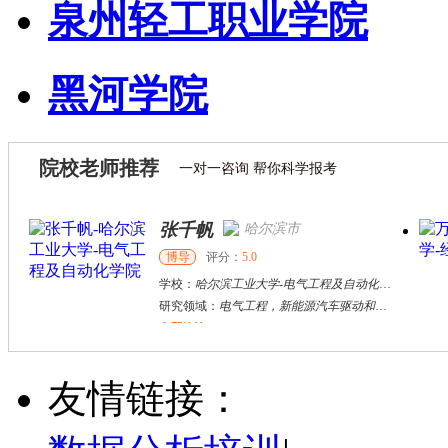
泉州轻工职业学院
黑河学院
院校老师推荐
一对一咨询 帮你科学报考
万志宏
哈尔滨市
天津
张千帆
博导
评分：
5.0
硕导
评分：
5.0
学校：
哈尔滨工业大学
-
电气工程及自动化学院
学校：
南开大学
-
经济学
研究领域：
电气工程，新能源汽车驱动和充电
研究领域：
国际金融、
立即咨询
立即咨询
何斌锋
苏州市
其他
评分：
5.0
友情链接：
学校：
南京大学
-
终身教育学院
研究领域：
技术经济学、文化经济学
立即咨询