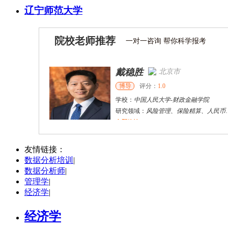
辽宁师范大学
院校老师推荐
一对一咨询 帮你科学报考
戴稳胜
北京市
博导
评分：
1.0
学校：
中国人民大学
-
财政金融学院
研究领域：
风险管理、保险精算、人民币国际化
立即咨询
陈传红
武汉市
硕导
评分：
5.0
友情链接：
数据分析培训
|
学校：
中南民族大学
-
管理学院
数据分析师
|
研究领域：
数字经济与消费行为，共享经济与协同消费，创新与采纳行为
管理学
|
立即咨询
经济学
|
经济学