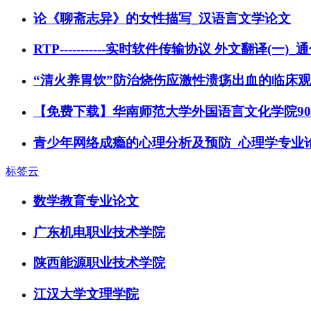
论《聊斋志异》的女性描写_汉语言文学论文
RTP-----------实时软件传输协议 外文翻译(一
“清火养胃饮”防治烧伤应激性溃疡出血的临床
【免费下载】华南师范大学外国语言文化学院9
青少年网络成瘾的心理分析及预防_心理学专业
标签云
数学教育专业论文
广东机电职业技术学院
陕西能源职业技术学院
江汉大学文理学院