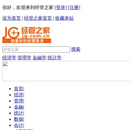
你好，欢迎来到经管之家
[登录]
[注册]
设为首页
|
经管之家首页
|
收藏本站
搜索
经济学
管理学
金融学
统计学
首页
|
经济
|
管理
|
金融
|
统计
|
数据
|
会计
|