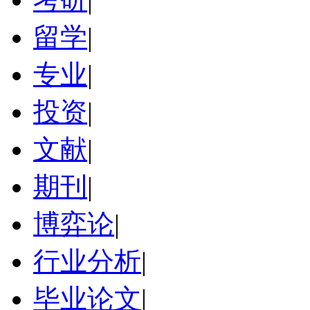
留学
|
专业
|
投资
|
文献
|
期刊
|
博弈论
|
行业分析
|
毕业论文
|