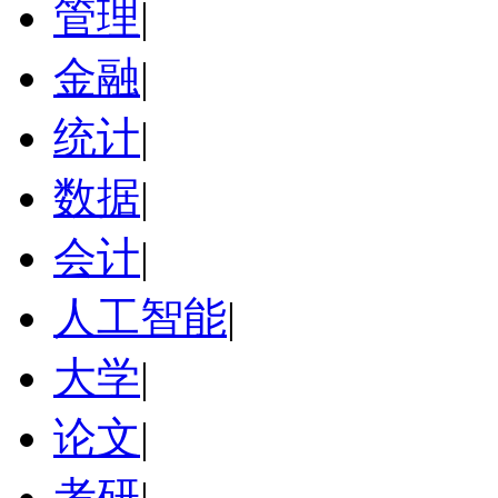
管理
|
金融
|
统计
|
数据
|
会计
|
人工智能
|
大学
|
论文
|
考研
|