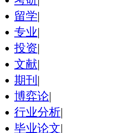
留学
|
专业
|
投资
|
文献
|
期刊
|
博弈论
|
行业分析
|
毕业论文
|