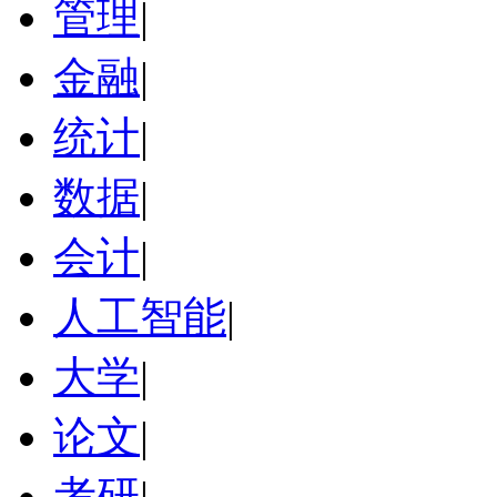
管理
|
金融
|
统计
|
数据
|
会计
|
人工智能
|
大学
|
论文
|
考研
|