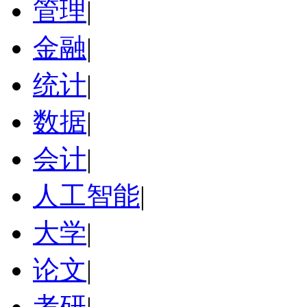
管理
|
金融
|
统计
|
数据
|
会计
|
人工智能
|
大学
|
论文
|
考研
|