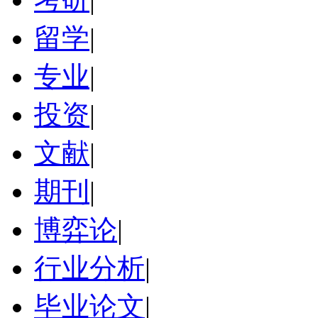
留学
|
专业
|
投资
|
文献
|
期刊
|
博弈论
|
行业分析
|
毕业论文
|