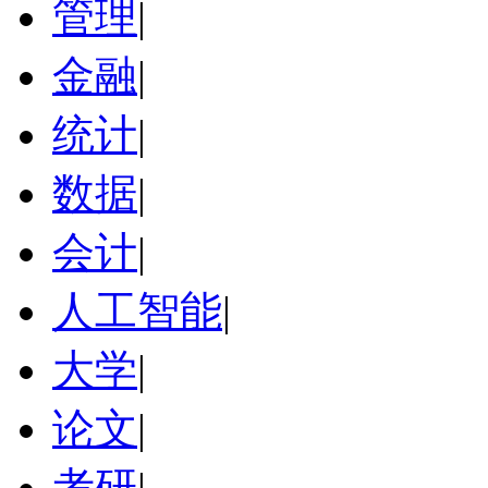
管理
|
金融
|
统计
|
数据
|
会计
|
人工智能
|
大学
|
论文
|
考研
|