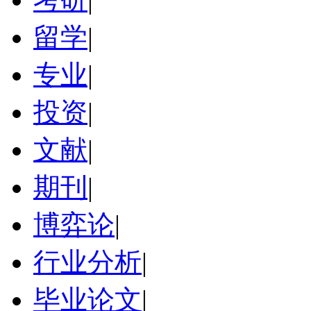
留学
|
专业
|
投资
|
文献
|
期刊
|
博弈论
|
行业分析
|
毕业论文
|