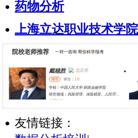
药物分析
上海立达职业技术学院
院校老师推荐
一对一咨询 帮你科学报考
戴稳胜
北京市
博导
评分：
1.0
学校：
中国人民大学
-
财政金融学院
研究领域：
风险管理、保险精算、人民币国际化
立即咨询
陈传红
武汉市
硕导
评分：
5.0
友情链接：
学校：
中南民族大学
-
管理学院
研究领域：
数字经济与消费行为，共享经济与协同消费，创新与采纳行为
立即咨询