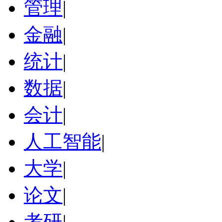
管理
|
金融
|
统计
|
数据
|
会计
|
人工智能
|
大学
|
论文
|
考研
|