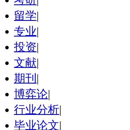
留学
|
专业
|
投资
|
文献
|
期刊
|
博弈论
|
行业分析
|
毕业论文
|