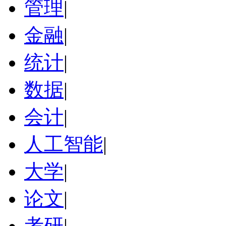
管理
|
金融
|
统计
|
数据
|
会计
|
人工智能
|
大学
|
论文
|
考研
|