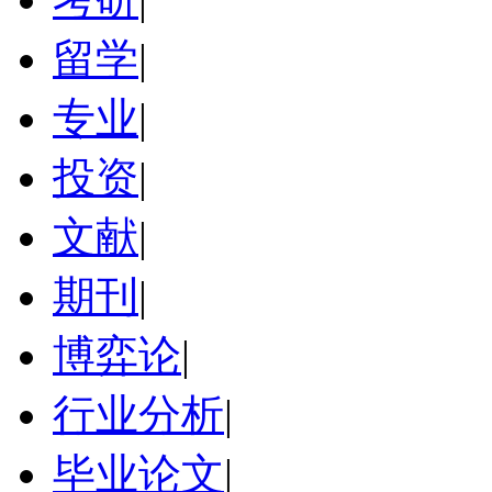
留学
|
专业
|
投资
|
文献
|
期刊
|
博弈论
|
行业分析
|
毕业论文
|