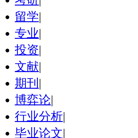
留学
|
专业
|
投资
|
文献
|
期刊
|
博弈论
|
行业分析
|
毕业论文
|