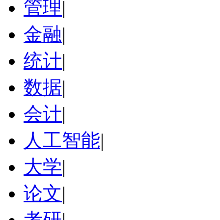
管理
|
金融
|
统计
|
数据
|
会计
|
人工智能
|
大学
|
论文
|
考研
|