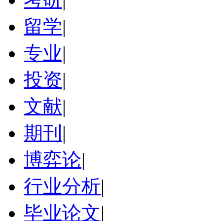
留学
|
专业
|
投资
|
文献
|
期刊
|
博弈论
|
行业分析
|
毕业论文
|