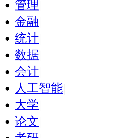
管理
|
金融
|
统计
|
数据
|
会计
|
人工智能
|
大学
|
论文
|
考研
|