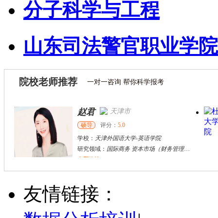
分子科学与工程
山东司法警官职业学院
院校老师推荐
一对一咨询 帮你科学报考
赵君
天津市
硕导
评分：
5.0
学校：
天津外国语大学
-
英语学院
研究领域：
国际商务 资本市场（财务管理）区域经济
立即咨询
张千帆
哈尔滨市
博导
评分：
5.0
友情链接：
学校：
哈尔滨工业大学
-
电气工程及自动化学院
研究领域：
电气工程，新能源汽车驱动和充电
立即咨询