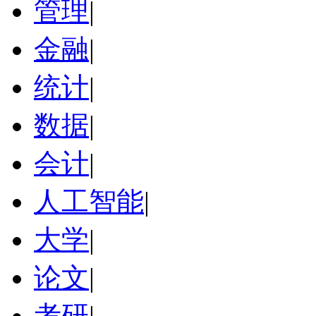
管理
|
金融
|
统计
|
数据
|
会计
|
人工智能
|
大学
|
论文
|
考研
|