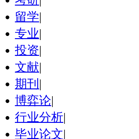
留学
|
专业
|
投资
|
文献
|
期刊
|
博弈论
|
行业分析
|
毕业论文
|