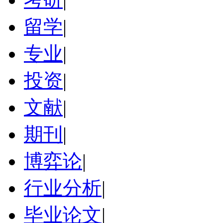
留学
|
专业
|
投资
|
文献
|
期刊
|
博弈论
|
行业分析
|
毕业论文
|