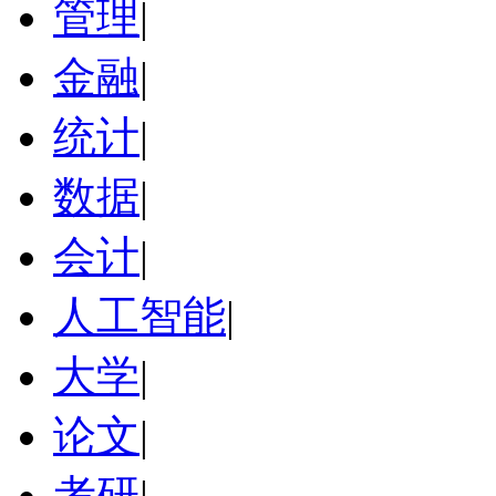
管理
|
金融
|
统计
|
数据
|
会计
|
人工智能
|
大学
|
论文
|
考研
|