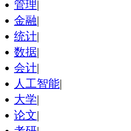
管理
|
金融
|
统计
|
数据
|
会计
|
人工智能
|
大学
|
论文
|
考研
|