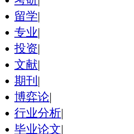
留学
|
专业
|
投资
|
文献
|
期刊
|
博弈论
|
行业分析
|
毕业论文
|