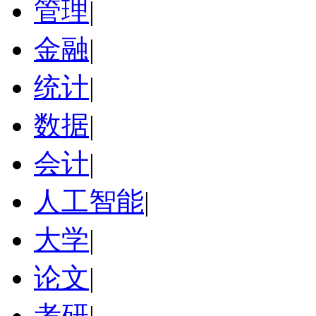
管理
|
金融
|
统计
|
数据
|
会计
|
人工智能
|
大学
|
论文
|
考研
|