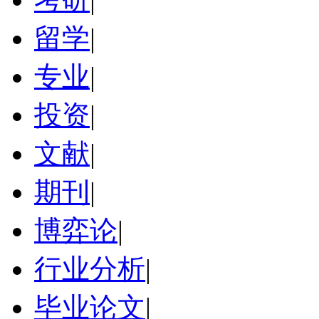
留学
|
专业
|
投资
|
文献
|
期刊
|
博弈论
|
行业分析
|
毕业论文
|