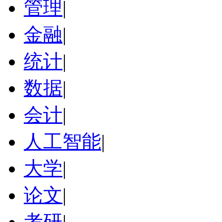
管理
|
金融
|
统计
|
数据
|
会计
|
人工智能
|
大学
|
论文
|
考研
|