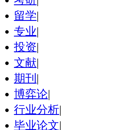
留学
|
专业
|
投资
|
文献
|
期刊
|
博弈论
|
行业分析
|
毕业论文
|