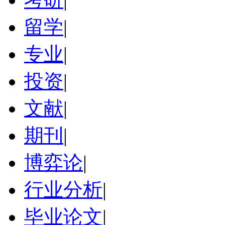
留学
|
专业
|
投资
|
文献
|
期刊
|
博弈论
|
行业分析
|
毕业论文
|