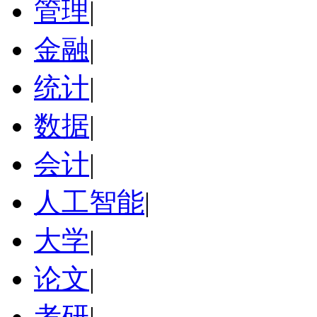
管理
|
金融
|
统计
|
数据
|
会计
|
人工智能
|
大学
|
论文
|
考研
|