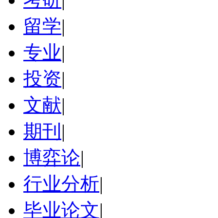
留学
|
专业
|
投资
|
文献
|
期刊
|
博弈论
|
行业分析
|
毕业论文
|