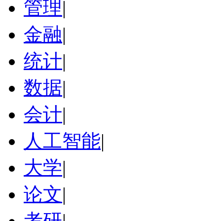
管理
|
金融
|
统计
|
数据
|
会计
|
人工智能
|
大学
|
论文
|
考研
|