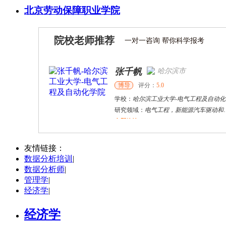
北京劳动保障职业学院
院校老师推荐
一对一咨询 帮你科学报考
张千帆
哈尔滨市
博导
评分：
5.0
学校：
哈尔滨工业大学
-
电气工程及自动化学院
研究领域：
电气工程，新能源汽车驱动和充电
立即咨询
唐建强
西安
硕导
评分：
5.0
友情链接：
数据分析培训
|
学校：
西安工业大学
-
经济与管理学院
数据分析师
|
研究领域：
国际贸易、产业经济
管理学
|
立即咨询
经济学
|
经济学