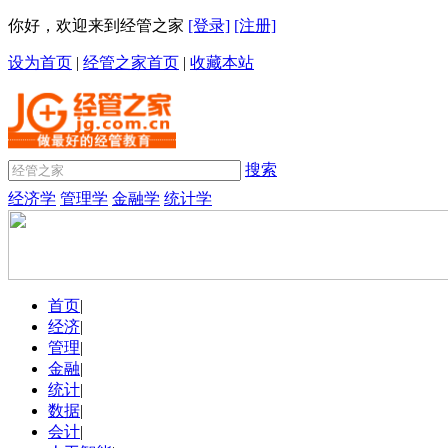
你好，欢迎来到经管之家
[登录]
[注册]
设为首页
|
经管之家首页
|
收藏本站
搜索
经济学
管理学
金融学
统计学
首页
|
经济
|
管理
|
金融
|
统计
|
数据
|
会计
|