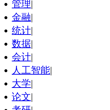
管理
|
金融
|
统计
|
数据
|
会计
|
人工智能
|
大学
|
论文
|
考研
|