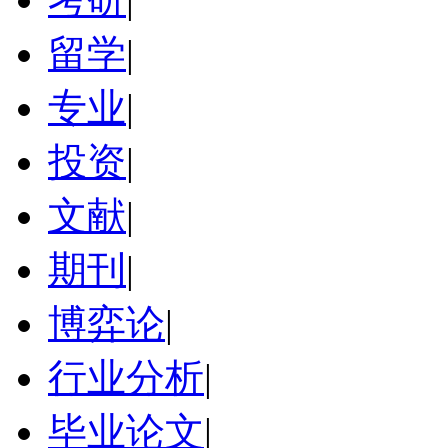
留学
|
专业
|
投资
|
文献
|
期刊
|
博弈论
|
行业分析
|
毕业论文
|