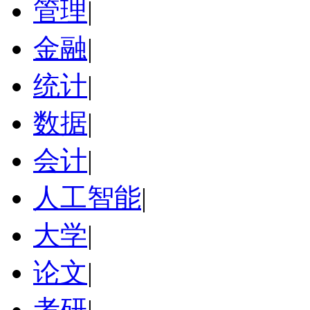
管理
|
金融
|
统计
|
数据
|
会计
|
人工智能
|
大学
|
论文
|
考研
|