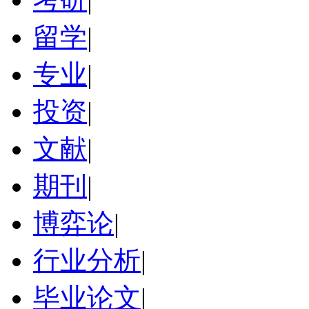
留学
|
专业
|
投资
|
文献
|
期刊
|
博弈论
|
行业分析
|
毕业论文
|