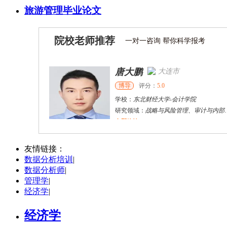
旅游管理毕业论文
院校老师推荐
一对一咨询 帮你科学报考
唐大鹏
大连市
博导
评分：
5.0
学校：
东北财经大学
-
会计学院
研究领域：
战略与风险管理、审计与内部控制、资本市场财务与会计研究
立即咨询
张双鹏
烟台市
硕导
评分：
5.0
友情链接：
数据分析培训
|
学校：
上海立信会计金融学院
-
会计学院
数据分析师
|
研究领域：
公司财务与公司治理，企业价值评估
管理学
|
立即咨询
经济学
|
经济学