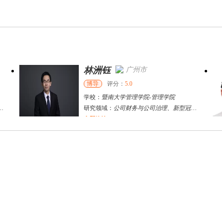
林洲钰
广州市
博导
评分：
5.0
学校：
暨南大学管理学院
-
管理学院
研究领域：
公司财务与公司治理、新型冠状病毒冲击与企业变革与危机管理、全球重大卫生公共事件背景下企业突围战略与应急管理、危机供应链治理、组织战略与创新创业、战略管理、跨国企业管理、企业技术创新、标准竞争、风险投资
立即咨询
徐**
太原市
硕导
评分：
5.0
学校：
山西财贸职业技术学院
-
会计学院
研究领域：
金融工程，金融资产定价
立即咨询