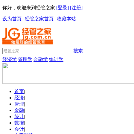
你好，欢迎来到经管之家
[登录]
[注册]
设为首页
|
经管之家首页
|
收藏本站
搜索
经济学
管理学
金融学
统计学
首页
|
经济
|
管理
|
金融
|
统计
|
数据
|
会计
|