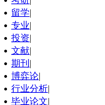
留学
|
专业
|
投资
|
文献
|
期刊
|
博弈论
|
行业分析
|
毕业论文
|