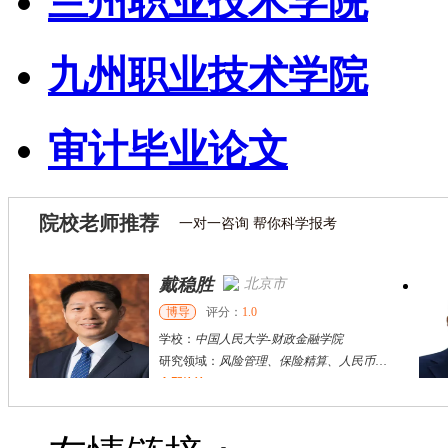
兰州职业技术学院
九州职业技术学院
审计毕业论文
院校老师推荐
一对一咨询 帮你科学报考
戴稳胜
北京市
博导
评分：
1.0
学校：
中国人民大学
-
财政金融学院
研究领域：
风险管理、保险精算、人民币国际化
立即咨询
陈传红
武汉市
硕导
评分：
5.0