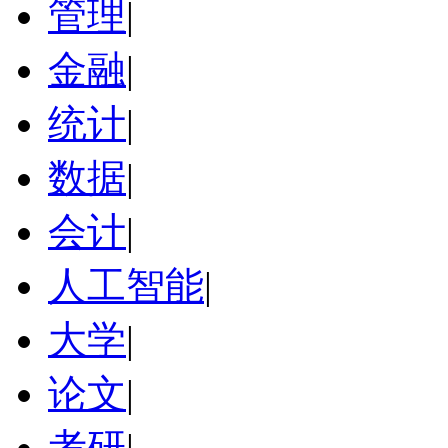
管理
|
金融
|
统计
|
数据
|
会计
|
人工智能
|
大学
|
论文
|
考研
|