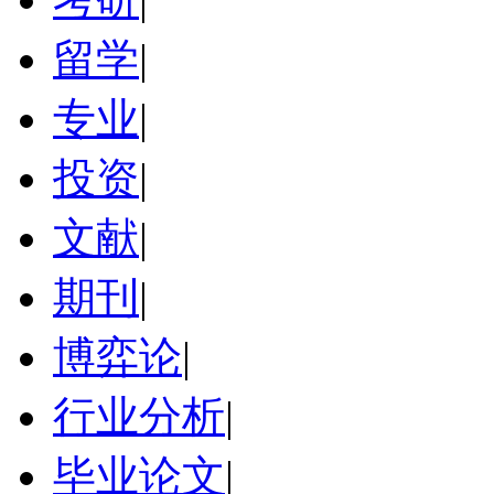
留学
|
专业
|
投资
|
文献
|
期刊
|
博弈论
|
行业分析
|
毕业论文
|