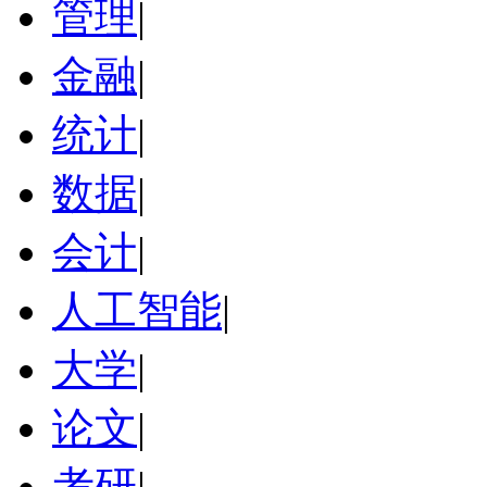
管理
|
金融
|
统计
|
数据
|
会计
|
人工智能
|
大学
|
论文
|
考研
|