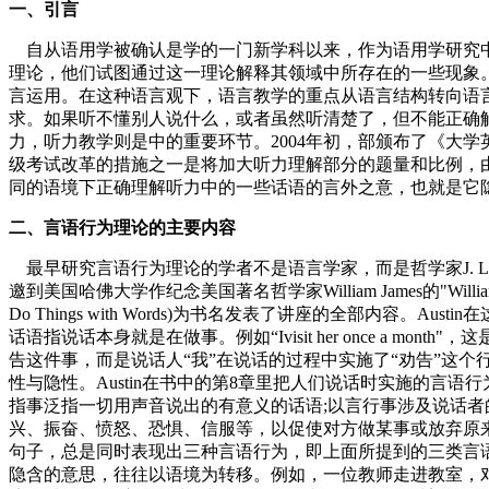
一、引言
自从语用学被确认是学的一门新学科以来，作为语用学研究中
理论，他们试图通过这一理论解释其领域中所存在的一些现象
言运用。在这种语言观下，语言教学的重点从语言结构转向语
求。如果听不懂别人说什么，或者虽然听清楚了，但不能正确
力，听力教学则是中的重要环节。2004年初，部颁布了《大
级考试改革的措施之一是将加大听力理解部分的题量和比例，由原
同的语境下正确理解听力中的一些话语的言外之意，也就是它
二、言语行为理论的主要内容
最早研究言语行为理论的学者不是语言学家，而是哲学家J. L. Aus
邀到美国哈佛大学作纪念美国著名哲学家William James的"Willi
Do Things with Words)为书名发表了讲座的全部内容。Aus
话语指说话本身就是在做事。例如“Ivisit her once a month
告这件事，而是说话人“我”在说话的过程中实施了“劝告”这个
性与隐性。Austin在书中的第8章里把人们说话时实施的言语行为分为三类，即“
指事泛指一切用声音说出的有意义的话语;以言行事涉及说话者
兴、振奋、愤怒、恐惧、信服等，以促使对方做某事或放弃原来
句子，总是同时表现出三种言语行为，即上面所提到的三类言语
隐含的意思，往往以语境为转移。例如，一位教师走进教室，对学生说:"