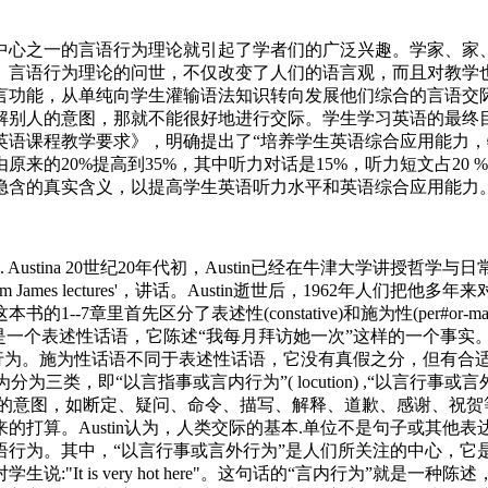
心之一的言语行为理论就引起了学者们的广泛兴趣。学家、家
。言语行为理论的问世，不仅改变了人们的语言观，而且对教学
言功能，从单纯向学生灌输语法知识转向发展他们综合的言语交
解别人的意图，那就不能很好地进行交际。学生学习英语的最终
学英语课程教学要求》，明确提出了“培养学生英语综合应用能力
来的20%提高到35%，其中听力对话是15%，听力短文占20
隐含的真实含义，以提高学生英语听力水平和英语综合应用能力
tina 20世纪20年代初，Austin已经在牛津大学讲授哲学与日
am James lectures'，讲话。Austin逝世后，1962年人们
tin在这本书的1--7章里首先区分了表述性(constative)和施为性(p
"，这是一个表述性话语，它陈述“我每月拜访她一次”这样的一个事实。"I advi
行为。施为性话语不同于表述性话语，它没有真假之分，但有合适不
以言指事或言内行为”( locution) ,“以言行事或言外行为”( ill
的意图，如断定、疑问、命令、描写、解释、道歉、感谢、祝贺
的打算。Austin认为，人类交际的基本.单位不是句子或其他
行为。其中，“以言行事或言外行为”是人们所关注的中心，它是
It is very hot here"。这句话的“言内行为”就是