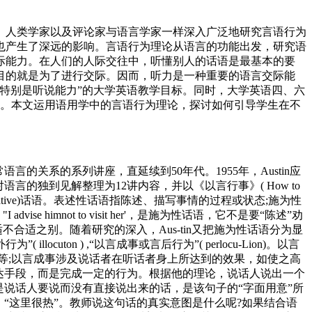
、人类学家以及评论家与语言学家一样深入广泛地研究言语行为
也产生了深远的影响。言语行为理论从语言的功能出发，研究语
际能力。在人们的人际交往中，听懂别人的话语是最基本的要
目的就是为了进行交际。因而，听力是一种重要的语言交际能
，特别是听说能力”的大学英语教学目标。同时，大学英语四、六
 %。本文运用语用学中的言语行为理论，探讨如何引导学生在不
。
常语言的关系的系列讲座，直延续到50年代。1955年，Austin应
把他多年来对语言的独到见解整理为12讲内容，并以《以言行事》( How to
er#or-mative)话语。表述性话语指陈述、描写事情的过程或状态;施为性
se himnot to visit her'，是施为性话语，它不是要“陈述”劝
合适之别。随着研究的深入，Aus-tin又把施为性话语分为显
ocuton ) ,“以言成事或言后行为”( perlocu-Lion)。以言
等;以言成事涉及说话者在听话者身上所达到的效果，如使之高
表达手段，而是完成一定的行为。根据他的理论，说话人说出一个
说话人要说而没有直接说出来的话，是该句子的“字面用意”所
一种陈述，“这里很热”。教师说这句话的真实意图是什么呢?如果结合语