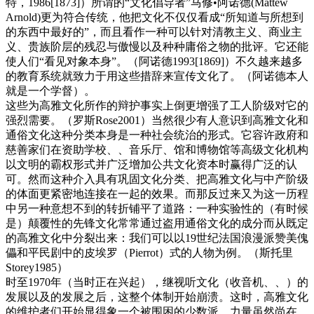
特，1986[1873]）所谓的“文化倡导者”马修•阿诺德(Mattew
Arnold)更为符合传统，他把文化不仅仅看成“所知道与所想到
的东西中最好的”，而且看作一种可以针对清教主义、商业主
义、贵族阶层的残忍与傲慢以及种种庸俗之物的批评。它还能
使人们“看见对象本身”。（阿诺德1993[1869]）不久越来越多
的教育系统就致力于用这些措辞来宣传文化了。（阿诺德本人
就是一个学督）。
这些为高雅文化所作的辩护事实上倒更增强了工人阶级对它的
强烈需要。（罗斯Rose2001）当然很少有人意识到高雅文化和
通俗文化这种分类本身是一种社会统治的形式。它容许政府和
慈善家们在资助学校、、音乐厅、馆和博物馆等高级文化机构
以文明的霸权形式并广泛增加公共文化资本时赢得广泛的认
可。然而这种介入具有巩固文化分类、把高雅文化与中产阶级
的体面更紧密地连接在一起的效果。而那反过来又为这一历程
中另一种意想不到的转折铺平了道路：一种实验性的（有时候
是）颠覆性的先锋文化常常通过盗用通俗文化的成分而从既定
的高雅文化中分裂出来：我们可以以19世纪法国浪漫派赞美傀
儡和平民剧中的皮埃罗（Pierrot）式的人物为例。（斯托里
Storey1985）
时至1970年（当时正在兴起），继视听文化（收音机、、）的
发展以及的发展之后，这整个体制开始崩溃。这时，高雅文化
的维护者们开始显得象一个被围困的少数派，力量虽然尚在，