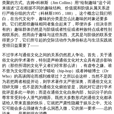
类聚的方式。吉姆•科林斯（Jim Collins）用“绘制趣味”这个词
来描述“正在根据不同的趣味结构、价值观和阶级从属关系进
行严格分组的方式”（科林斯1995，188）。这个概念让我们明
白，在当代文化中，趣味的分类是怎么比趣味的对象还要多
的。它们把那些趣味相同者集合起来了，即便许多（但决非所
有的）趣味群体仍然是与阶级或者性征或者种族特点或者性别
相联系的。然而由于趣味与这些东西、尤其是与阶级的联系变
得更少了，它们所引起的交际活动作为身份标志与生活实践就
变得日益重要了——
不过学术与通俗文化之间的关系仍然惹人争论。首先，关于通
俗文化的学术著作，特别是声称通俗文化对大众具有进步影响
的（那些所谓的文化平义者们经常那么讲），有虚夸之嫌。谁
不曾为文化理论家们关于嘻哈（hip-hop）或者神秘博士（Dr
Who）的高谈阔论而感到难堪过？之所以会这样，当然不是因
为若把两者相提并论，则学术著作太严密深奥，而通俗文化太
琐碎无聊；也不是因为通俗文化俯拾皆是，因此对它进行学术
批评是多此一举的；而是在通俗文化自身内部，知识分子的自
尊常常受到令人泄气的嘲弄。既然大多数形式的通俗文化都承
诺给人带来直接的快乐，它就把严肃性隐藏于娱乐之中。无论
它可能会多么强健有力多么洞悉入微，它的第一要求——总的
说来——是要能现在消费。