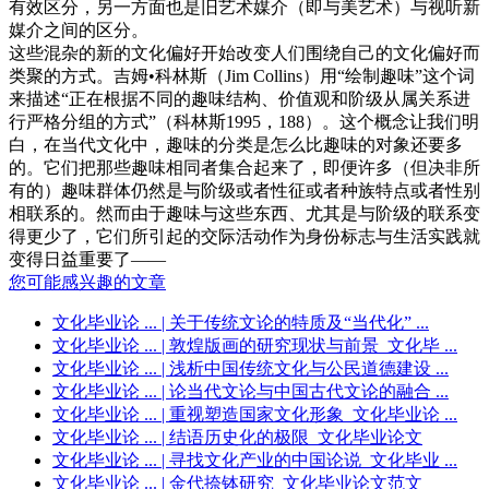
有效区分，另一方面也是旧艺术媒介（即与美艺术）与视听新
媒介之间的区分。
这些混杂的新的文化偏好开始改变人们围绕自己的文化偏好而
类聚的方式。吉姆•科林斯（Jim Collins）用“绘制趣味”这个词
来描述“正在根据不同的趣味结构、价值观和阶级从属关系进
行严格分组的方式”（科林斯1995，188）。这个概念让我们明
白，在当代文化中，趣味的分类是怎么比趣味的对象还要多
的。它们把那些趣味相同者集合起来了，即便许多（但决非所
有的）趣味群体仍然是与阶级或者性征或者种族特点或者性别
相联系的。然而由于趣味与这些东西、尤其是与阶级的联系变
得更少了，它们所引起的交际活动作为身份标志与生活实践就
变得日益重要了——
您可能感兴趣的文章
文化毕业论 ...
| 关于传统文论的特质及“当代化” ...
文化毕业论 ...
| 敦煌版画的研究现状与前景_文化毕 ...
文化毕业论 ...
| 浅析中国传统文化与公民道德建设 ...
文化毕业论 ...
| 论当代文论与中国古代文论的融合 ...
文化毕业论 ...
| 重视塑造国家文化形象_文化毕业论 ...
文化毕业论 ...
| 结语历史化的极限_文化毕业论文
文化毕业论 ...
| 寻找文化产业的中国论说_文化毕业 ...
文化毕业论 ...
| 金代捺钵研究_文化毕业论文范文