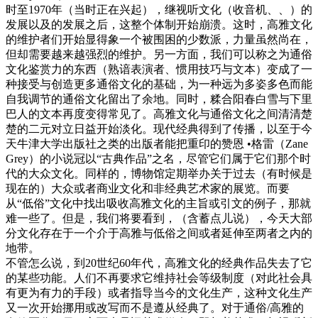
时至1970年（当时正在兴起），继视听文化（收音机、、）的
发展以及的发展之后，这整个体制开始崩溃。这时，高雅文化
的维护者们开始显得象一个被围困的少数派，力量虽然尚在，
但却需要越来越强烈的维护。另一方面，我们可以称之为通俗
文化鉴赏力的东西（熟谙表演者、惯用技巧与文本）变成了一
种接受与创造更多通俗文化的基础，为一种远为多姿多色而能
自我调节的通俗文化留出了余地。同时，糅合阳春白雪与下里
巴人的文本再度变得常见了。高雅文化与通俗文化之间清清楚
楚的二元对立日益开始淡化。现代经典得到了传播，以至于今
天牛津大学出版社之类的出版者能把重印的赞恩 •格雷（Zane
Grey）的小说冠以“古典作品”之名，尽管它们属于它们那个时
代的大众文化。同样的，博物馆定期举办关于过去（有时候是
现在的）大众或者商业文化和非经典艺术家的展览。而要
从“低俗”文化中找出吸收高雅文化的主旨或引文的例子，那就
难一些了。但是，我们将要看到，（含蓄点儿说），今天大部
分文化存在于一个介于高雅与低俗之间或者延伸至两者之内的
地带。
不管怎么说，到20世纪60年代，高雅文化的经典作品失去了它
的某些功能。人们不再要求它维持社会等级制度（对此社会具
有更为有力的手段）或者指导当今的文化生产，这种文化生产
又一次开始挪用或改写而不是遵从经典了。对于通俗/高雅的