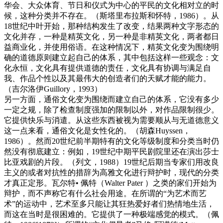
华会、大众体育、节日和仪式为中心的平民的文化相对立的时
候，这种分类并不存在。（斯塔里布拉斯和怀特，1986）。从
18世纪中叶开始，那种结构发生了改变，结果两种文字形态的
文化并存，一种是精英文化，另一种是非精英文化，两者都日
益商业化，并使用俗语。在这种情况下，精英文化变为围绕明
确的道德原则建立起自己的体系，其中包括这样一些观念：文
化永恒，文化具有提供道德的责任，文化具有协调与满足自
我、作品个性以及其最伟大的创造者们的天赋才能的能力。
（吉尔洛伊Guillory，1993）
另一方面，通俗文化变为围绕而建立自己的体系，它没有多少
一定之规，除了检查制度强加的限制以外，对作品限制很少。
它提供快乐与消遣。从这些东西被视为需要顺从与无道德意义
这一点来看，通俗文化是女性化的。（胡森Huyssen，
1986）。然而20世纪前半期特有的文化等级制度和分类当时仍
然没有彻底建立：例如，19世纪中期平民剧院里还在演出莎士
比亚戏剧的片段。（列文，1988）19世纪后期当专家们用改良
主义的或者对抗性的措辞为高雅文化进行辩护时，现代的分类
才真正定形。瓦尔特• 佩特（Walter Pater ）之类的家们开始为
辩护，而不声称它有什么社会用途。在所谓的“为艺术而艺
术”的运动中，艺术至多只能让其狂热爱好者们热情地生活，
而这在当时是很困难的。它提供了一种极端感觉的模式。（佩