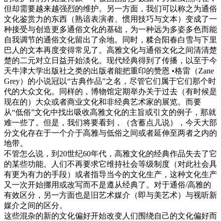
但却需要越来越强烈的维护。另一方面，我们可以称之为通俗
文化鉴赏力的东西（熟谙表演者、惯用技巧与文本）变成了一
种接受与创造更多通俗文化的基础，为一种远为多姿多色而能
自我调节的通俗文化留出了余地。同时，糅合阳春白雪与下里
巴人的文本再度变得常见了。高雅文化与通俗文化之间清清楚
楚的二元对立日益开始淡化。现代经典得到了传播，以至于今
天牛津大学出版社之类的出版者能把重印的赞恩 •格雷（Zane
Grey）的小说冠以“古典作品”之名，尽管它们属于它们那个时
代的大众文化。同样的，博物馆定期举办关于过去（有时候是
现在的）大众或者商业文化和非经典艺术家的展览。而要
从“低俗”文化中找出吸收高雅文化的主旨或引文的例子，那就
难一些了。但是，我们将要看到，（含蓄点儿说），今天大部
分文化存在于一个介于高雅与低俗之间或者延伸至两者之内的
地带。
不管怎么说，到20世纪60年代，高雅文化的经典作品失去了它
的某些功能。人们不再要求它维持社会等级制度（对此社会具
有更为有力的手段）或者指导当今的文化生产，这种文化生产
又一次开始挪用或改写而不是遵从经典了。对于通俗/高雅的
有效区分，另一方面也是旧艺术媒介（即与美艺术）与视听新
媒介之间的区分。
这些混杂的新的文化偏好开始改变人们围绕自己的文化偏好而