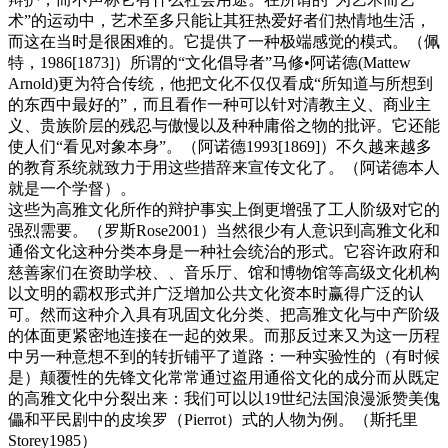
术”的运动中，艺术至多只能让其狂热爱好者们热情地生活，
而这在当时是很困难的。它提供了一种极端感觉的模式。（佩
特，1986[1873]）所谓的“文化倡导者”马修•阿诺德(Mattew
Arnold)更为符合传统，他把文化不仅仅看成“所知道与所想到
的东西中最好的”，而且看作一种可以针对清教主义、商业主
义、贵族阶层的残忍与傲慢以及种种庸俗之物的批评。它还能
使人们“看见对象本身”。（阿诺德1993[1869]）不久越来越多
的教育系统就致力于用这些措辞来宣传文化了。（阿诺德本人
就是一个学督）。
这些为高雅文化所作的辩护事实上倒更增强了工人阶级对它的
强烈需要。（罗斯Rose2001）当然很少有人意识到高雅文化和
通俗文化这种分类本身是一种社会统治的形式。它容许政府和
慈善家们在资助学校、、音乐厅、馆和博物馆等高级文化机构
以文明的霸权形式并广泛增加公共文化资本时赢得广泛的认
可。然而这种介入具有巩固文化分类、把高雅文化与中产阶级
的体面更紧密地连接在一起的效果。而那反过来又为这一历程
中另一种意想不到的转折铺平了道路：一种实验性的（有时候
是）颠覆性的先锋文化常常通过盗用通俗文化的成分而从既定
的高雅文化中分裂出来：我们可以以19世纪法国浪漫派赞美傀
儡和平民剧中的皮埃罗（Pierrot）式的人物为例。（斯托里
Storey1985）