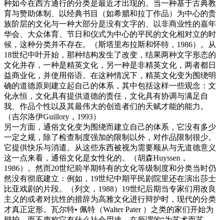
种如今在西方通行的分类是最近才出现的。当一种基于古典教
育与赞助体制、以经典书目（如希腊和拉丁作品）为中心的贵
族阶层的文化与一种大部分是没有文字的、以非商业性的嘉年
华会、大众体育、节日和仪式为中心的平民的文化相对立的时
候，这种分类并不存在。（斯塔里布拉斯和怀特，1986）。从
18世纪中叶开始，那种结构发生了改变，结果两种文字形态的
文化并存，一种是精英文化，另一种是非精英文化，两者都日
益商业化，并使用俗语。在这种情况下，精英文化变为围绕明
确的道德原则建立起自己的体系，其中包括这样一些观念：文
化永恒，文化具有提供道德的责任，文化具有协调与满足自
我、作品个性以及其最伟大的创造者们的天赋才能的能力。
（吉尔洛伊Guillory，1993）
另一方面，通俗文化变为围绕而建立自己的体系，它没有多少
一定之规，除了检查制度强加的限制以外，对作品限制很少。
它提供快乐与消遣。从这些东西被视为需要顺从与无道德意义
这一点来看，通俗文化是女性化的。（胡森Huyssen，
1986）。然而20世纪前半期特有的文化等级制度和分类当时仍
然没有彻底建立：例如，19世纪中期平民剧院里还在演出莎士
比亚戏剧的片段。（列文，1988）19世纪后期当专家们用改良
主义的或者对抗性的措辞为高雅文化进行辩护时，现代的分类
才真正定形。瓦尔特• 佩特（Walter Pater ）之类的家们开始为
辩护，而不声称它有什么社会用途。在所谓的“为艺术而艺