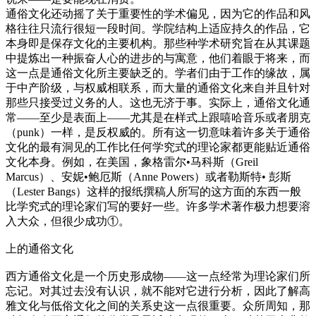
通俗文化还动摇了关于重要性的学术偏见，因为它的作品和风
格往往只流行很短一段时间。学院结构上适应持久的作品，它
本身即是保存文化的主要机构。那些种学术研究旨在从其课题
中提炼出一种振奋人心的进步的与寓意，他们着眼于将来，而
这一点是通俗文化所主要缺乏的。学者们由于工作的缘故，属
于中产阶级，与权威相联系，而大量的通俗文化来自并且针对
那些只接受过义务的人。这也无济于事。实际上，通俗文化通
常——至少是表面上——尤其是在样式上跟嘻哈音乐或者朋克
（punk）一样，是反权威的。所有这一切意味着许多关于通俗
文化的最有洞见的工作比任何学究式的理论家都更能贴近通俗
文化本身。例如，在美国，象格雷尔•马科斯（Greil
Marcus）、安妮•鲍厄斯（Anne Powers）或者勒斯特• 彭斯
（Lester Bangs）这样的报纸撰稿人所写的这方面的东西一般
比学究式的理论家们写的要好一些。许多学术著作极力想要溶
入大众，但很少成功①。
上的通俗文化
西方通俗文化是一个历史形成物——这一点经常为理论家们所
忘记。对其过去没有认识，就不能对它进行分析，因此了解高
雅文化与低俗文化之间的关系史这一点很重要。众所周知，那