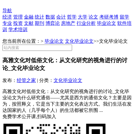
导航
经济
管理
金融
统计
数据
会计
哲学
大学
论文
考研考博
留学
专业
投资
文献
期刊
博弈论
房地产
行业分析
毕业论文
软件培
训
学术培训
您当前所在位置：>
毕业论文
文化毕业论文
>>
文化毕业论文
高雅文化对低俗文化：从文化研究的视角进行的讨
论_文化毕业论文
发布：
经管之家
| 分类：
文化毕业论文
高雅文化对低俗文化：从文化研究的视角进行的讨论_文化毕
业论文为什么研究通俗——尤其是西方的通俗文化？主要是因
为，按照释义，它是当下主要的文化表达方式。我们生活在发
达国家的人（几乎每个人）的生活都被它所围 ...
免费学术公开课,扫码加入