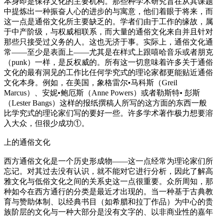
本身即是保存文化的主要机构。那些种学术研究旨在从其课题
中提炼出一种振奋人心的进步的与寓意，他们着眼于将来，而
这一点是通俗文化所主要缺乏的。学者们由于工作的缘故，属
于中产阶级，与权威相联系，而大量的通俗文化来自并且针对
那些只接受过义务的人。这也无济于事。实际上，通俗文化通
常——至少是表面上——尤其是在样式上跟嘻哈音乐或者朋克
（punk）一样，是反权威的。所有这一切意味着许多关于通俗
文化的最有洞见的工作比任何学究式的理论家都更能贴近通俗
文化本身。例如，在美国，象格雷尔•马科斯（Greil
Marcus）、安妮•鲍厄斯（Anne Powers）或者勒斯特• 彭斯
（Lester Bangs）这样的报纸撰稿人所写的这方面的东西一般
比学究式的理论家们写的要好一些。许多学术著作极力想要溶
入大众，但很少成功①。
上的通俗文化
西方通俗文化是一个历史形成物——这一点经常为理论家们所
忘记。对其过去没有认识，就不能对它进行分析，因此了解高
雅文化与低俗文化之间的关系史这一点很重要。众所周知，那
种如今在西方通行的分类是最近才出现的。当一种基于古典教
育与赞助体制、以经典书目（如希腊和拉丁作品）为中心的贵
族阶层的文化与一种大部分是没有文字的、以非商业性的嘉年