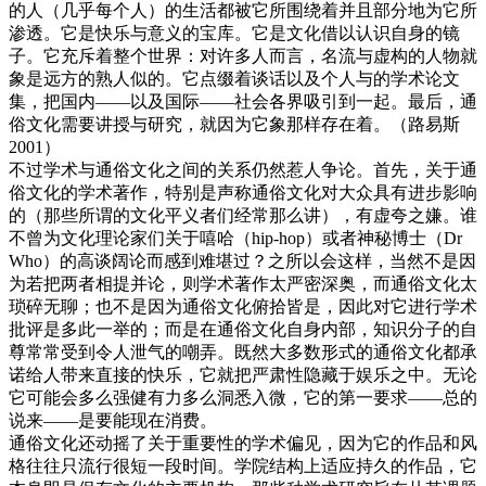
的人（几乎每个人）的生活都被它所围绕着并且部分地为它所
渗透。它是快乐与意义的宝库。它是文化借以认识自身的镜
子。它充斥着整个世界：对许多人而言，名流与虚构的人物就
象是远方的熟人似的。它点缀着谈话以及个人与的学术论文
集，把国内——以及国际——社会各界吸引到一起。最后，通
俗文化需要讲授与研究，就因为它象那样存在着。（路易斯
2001）
不过学术与通俗文化之间的关系仍然惹人争论。首先，关于通
俗文化的学术著作，特别是声称通俗文化对大众具有进步影响
的（那些所谓的文化平义者们经常那么讲），有虚夸之嫌。谁
不曾为文化理论家们关于嘻哈（hip-hop）或者神秘博士（Dr
Who）的高谈阔论而感到难堪过？之所以会这样，当然不是因
为若把两者相提并论，则学术著作太严密深奥，而通俗文化太
琐碎无聊；也不是因为通俗文化俯拾皆是，因此对它进行学术
批评是多此一举的；而是在通俗文化自身内部，知识分子的自
尊常常受到令人泄气的嘲弄。既然大多数形式的通俗文化都承
诺给人带来直接的快乐，它就把严肃性隐藏于娱乐之中。无论
它可能会多么强健有力多么洞悉入微，它的第一要求——总的
说来——是要能现在消费。
通俗文化还动摇了关于重要性的学术偏见，因为它的作品和风
格往往只流行很短一段时间。学院结构上适应持久的作品，它