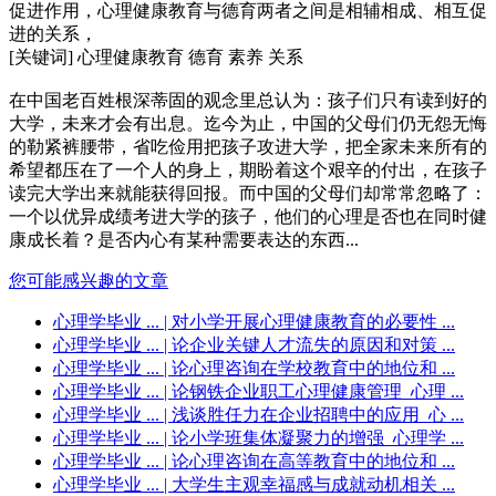
促进作用，心理健康教育与德育两者之间是相辅相成、相互促
进的关系，
[关键词] 心理健康教育 德育 素养 关系
在中国老百姓根深蒂固的观念里总认为：孩子们只有读到好的
大学，未来才会有出息。迄今为止，中国的父母们仍无怨无悔
的勒紧裤腰带，省吃俭用把孩子攻进大学，把全家未来所有的
希望都压在了一个人的身上，期盼着这个艰辛的付出，在孩子
读完大学出来就能获得回报。而中国的父母们却常常忽略了：
一个以优异成绩考进大学的孩子，他们的心理是否也在同时健
康成长着？是否内心有某种需要表达的东西...
您可能感兴趣的文章
心理学毕业 ...
| 对小学开展心理健康教育的必要性 ...
心理学毕业 ...
| 论企业关键人才流失的原因和对策 ...
心理学毕业 ...
| 论心理咨询在学校教育中的地位和 ...
心理学毕业 ...
| 论钢铁企业职工心理健康管理_心理 ...
心理学毕业 ...
| 浅谈胜任力在企业招聘中的应用_心 ...
心理学毕业 ...
| 论小学班集体凝聚力的增强_心理学 ...
心理学毕业 ...
| 论心理咨询在高等教育中的地位和 ...
心理学毕业 ...
| 大学生主观幸福感与成就动机相关 ...