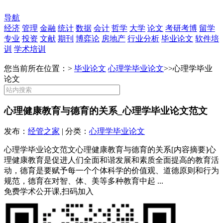
导航
经济
管理
金融
统计
数据
会计
哲学
大学
论文
考研考博
留学
专业
投资
文献
期刊
博弈论
房地产
行业分析
毕业论文
软件培
训
学术培训
您当前所在位置：>
毕业论文
心理学毕业论文
>>
心理学毕业
论文
心理健康教育与德育的关系_心理学毕业论文范文
发布：
经管之家
| 分类：
心理学毕业论文
心理学毕业论文范文心理健康教育与德育的关系[内容摘要]心
理健康教育是促进人们全面和谐发展和素质全面提高的教育活
动，德育是要赋予每一个个体科学的价值观、道德原则和行为
规范，德育在对智、体、美等多种教育中起 ...
免费学术公开课,扫码加入