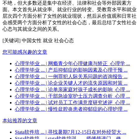
不绝，但大多数还是集中在经济、法律和社会等外部因素方
面。本文首先从就业率、就业行业的转变、受教育水平和就业
层次四个方面分析了女性的就业现状，然后从价值观和日常社
会感受两个方面分析了女性的社会心态，最后总结了女性社会
心态与其就业之间的关系。
[关键词] 中国女性 就业 社会心态
您可能感兴趣的文章
心理学毕业 ...
| 网瘾青少年心理健康与矫正_心理学 ...
心理学毕业 ...
| 产后抑郁症的影响因素及心理干预 ...
心理学毕业 ...
| 一例罪犯人际关系问题的咨询报告 ...
心理学毕业 ...
| 论企业关键人才的流失原因和对策 ...
心理学毕业 ...
| 论单亲家庭对孩子成长的影响_心理 ...
心理学毕业 ...
| 干部急诊室护士压力调查分析_心理 ...
心理学毕业 ...
| 试对员工工作满意度研究述评_心理 ...
心理学毕业 ...
| 慢性盆腔炎患者抑郁症的心理护理 ...
本站推荐的文章
Stata软件培 ...
| 寻找暑期7月12-15日在对外经贸大 ...
Stata软件培 ...
| stata软件培训——师傅领进门，修 ...