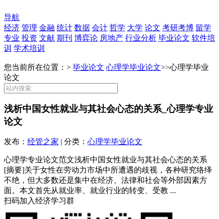
导航
经济
管理
金融
统计
数据
会计
哲学
大学
论文
考研考博
留学
专业
投资
文献
期刊
博弈论
房地产
行业分析
毕业论文
软件培
训
学术培训
您当前所在位置：>
毕业论文
心理学毕业论文
>>
心理学毕业
论文
浅析中国女性就业与其社会心态的关系_心理学专业
论文
发布：
经管之家
| 分类：
心理学毕业论文
心理学专业论文范文浅析中国女性就业与其社会心态的关系
[摘要]关于女性在劳动力市场中所遭遇的歧视，各种研究络绎
不绝，但大多数还是集中在经济、法律和社会等外部因素方
面。本文首先从就业率、就业行业的转变、受教 ...
扫码加入经济学习群